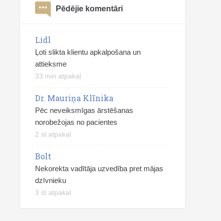
Pēdējie komentāri
Lidl
Ļoti slikta klientu apkalpošana un
attieksme
33 min atpakaļ
Dr. Mauriņa Klīnika
Pēc neveiksmīgas ārstēšanas
norobežojas no pacientes
2 st atpakaļ
Bolt
Nekorekta vadītāja uzvedība pret mājas
dzīvnieku
3 st atpakaļ