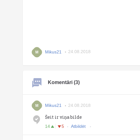
Mikus21
24.08.2018
M
Komentāri (3)
Mikus21
24.08.2018
M
Šeit ir viņa bilde
14
5
Atbildēt