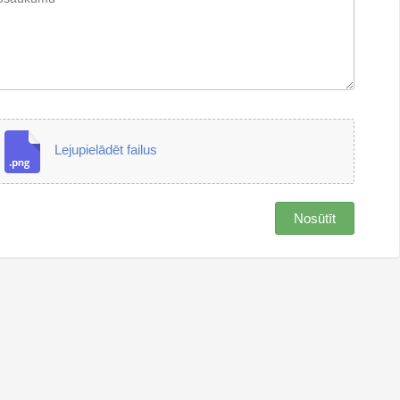
Lejupielādēt failus
Nosūtīt