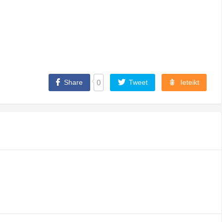
Share
0
Tweet
Ieteikt