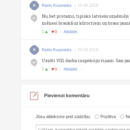
Raitis Kurpnieks
25.08.2018
R
Nu, bet protams, tipisks latviešu uzņēmējs -
mēnesi braukā uz kūrortiem un brauc jaunā d
1
0
Atbildēt
Raitis Kurpnieks
25.08.2018
R
Uzsūti VID, darba inspekciju viņam. Gan ja
7
0
Atbildēt
Pievienot komentāru
Jūsu attieksme pret sūdzību:
Pozitīva
Ne