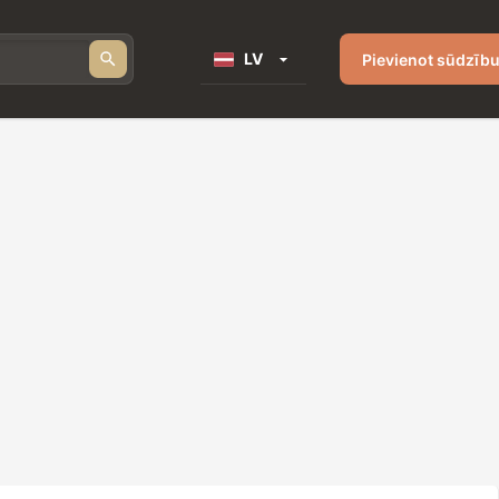
LV
Pievienot sūdzīb