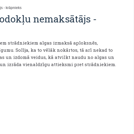
s - krāpnieks
odokļu nemaksātājs -
viem strādniekiem algas izmaksā aploksnēs,
umu. Solīja, ka to vēlāk nokārtos, tā arī nekad to
jas un izdomā veidus, kā atvilkt naudu no algas un
m un izrāda vienaldzīgu attieksmi pret strādniekiem.