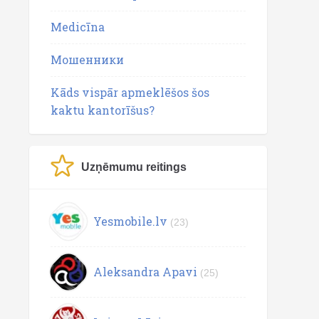
Medicīna
Мошенники
Kāds vispār apmeklēšos šos
kaktu kantorīšus?
Uzņēmumu reitings
Yesmobile.lv
(23)
Aleksandra Apavi
(25)