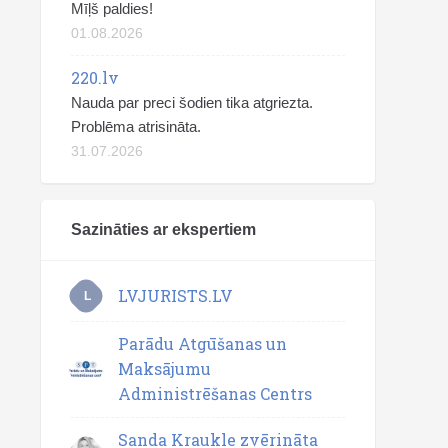
Mīļš paldies!
01.08.2026
220.lv
Nauda par preci šodien tika atgriezta.
Problēma atrisināta.
31.07.2026
Sazināties ar ekspertiem
LVJURISTS.LV
L
Parādu Atgūšanas un
Maksājumu
Administrēšanas Centrs
Sanda Kraukle zvērināta