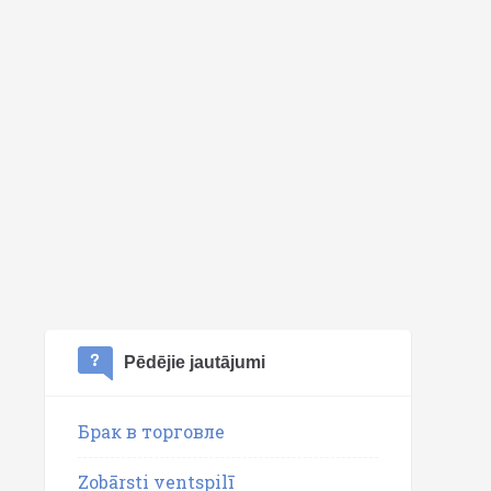
Pēdējie jautājumi
Брак в торговле
Zobārsti ventspilī