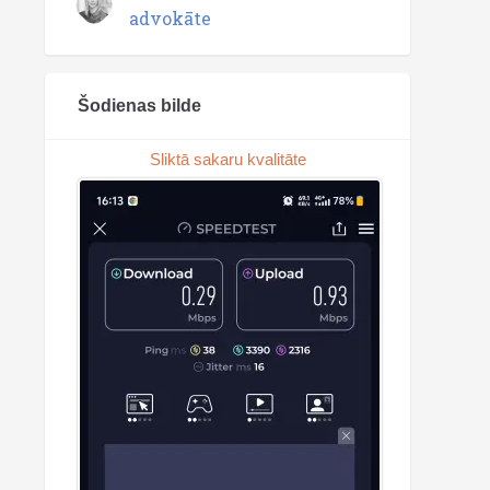
advokāte
Šodienas bilde
Sliktā sakaru kvalitāte