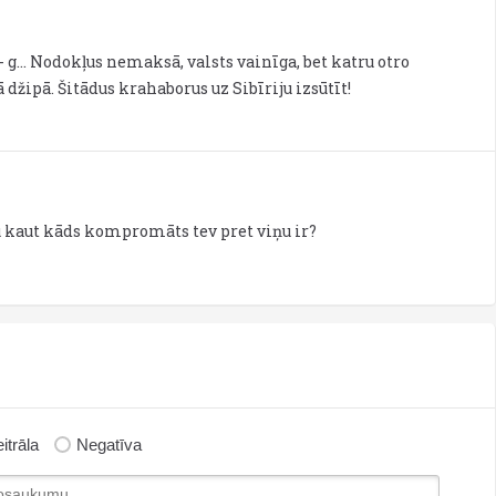
 g... Nodokļus nemaksā, valsts vainīga, bet katru otro
žipā. Šitādus krahaborus uz Sibīriju izsūtīt!
u kaut kāds kompromāts tev pret viņu ir?
itrāla
Negatīva