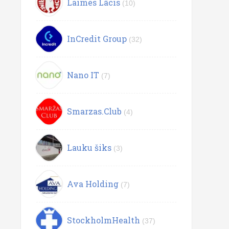
Laimes Lācis
(10)
InCredit Group
(32)
Nano IT
(7)
Smarzas.Club
(4)
Lauku šiks
(3)
Ava Holding
(7)
StockholmHealth
(37)