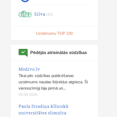
Silva
(20)
Uzņēmumu TOP 100
Pēdējās atrisinātās sūdzības
Modivo.lv
Tikai pēc sūdzības publicēšanas
uzņēmums naudas līdzekļus atgrieza. Šī
viennozīmīgi bija pirmā un...
03.08.2026
Paula Stradiņa klīniskā
universitātes slimnīca