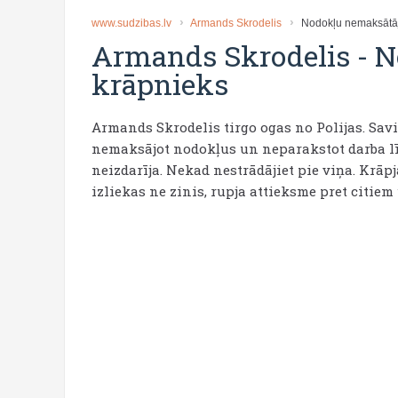
www.sudzibas.lv
Armands Skrodelis
Nodokļu nemaksātāj
Armands Skrodelis
-
N
krāpnieks
Armands Skrodelis tirgo ogas no Polijas. Sa
nemaksājot nodokļus un neparakstot darba līg
neizdarīja. Nekad nestrādājiet pie viņa. Krāp
izliekas ne zinis, rupja attieksme pret citie