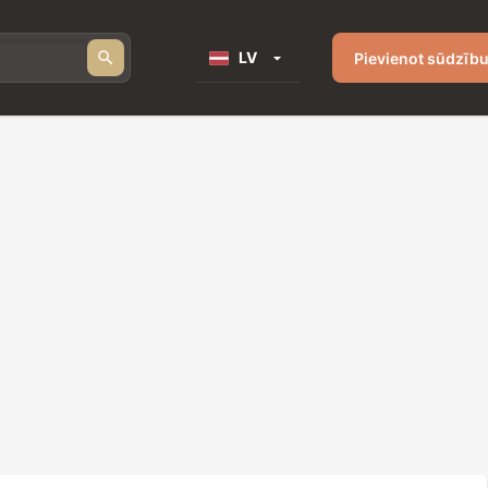
LV
Pievienot sūdzīb