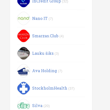
InCredit Group
(32)
Nano IT
(7)
Smarzas.Club
(4)
Lauku šiks
(3)
Ava Holding
(7)
StockholmHealth
(37)
Silva
(20)