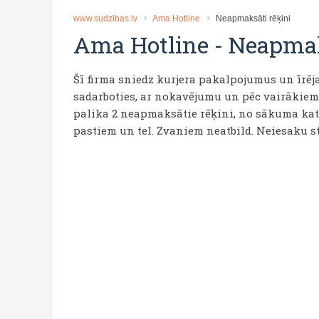
www.sudzibas.lv
Ama Hotline
Neapmaksāti rēķini
Ama Hotline
-
Neapmak
Šī firma sniedz kurjera pakalpojumus un īrēj
sadarboties, ar nokavējumu un pēc vairākiem
palika 2 neapmaksātie rēķini, no sākuma katru
pastiem un tel. Zvaniem neatbild. Neiesaku 