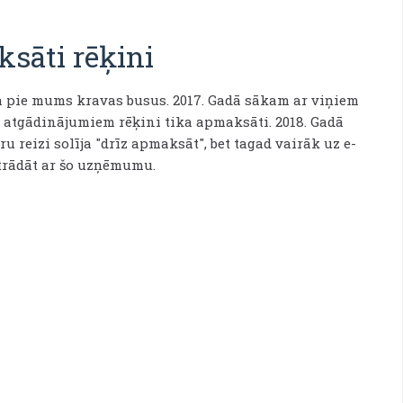
sāti rēķini
a pie mums kravas busus. 2017. Gadā sākam ar viņiem
 atgādinājumiem rēķini tika apmaksāti. 2018. Gadā
 reizi solīja "drīz apmaksāt", bet tagad vairāk uz e-
strādāt ar šo uzņēmumu.