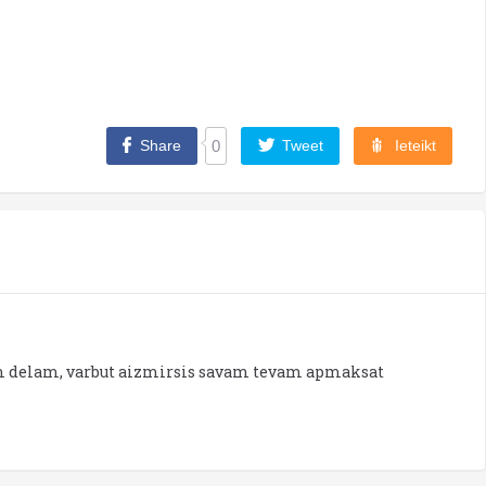
Share
0
Tweet
Ieteikt
m delam, varbut aizmirsis savam tevam apmaksat