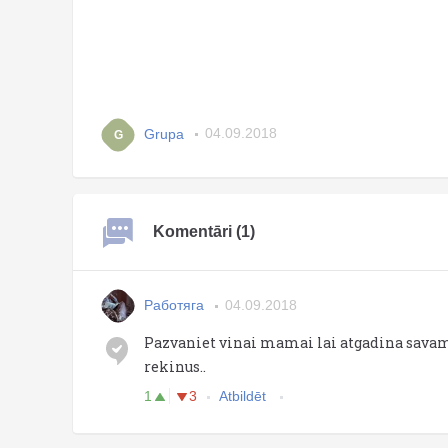
Grupa
04.09.2018
G
Komentāri (1)
Работяга
04.09.2018
Pazvaniet vinai mamai lai atgadina sava
rekinus..
1
3
Atbildēt