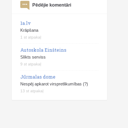
Pēdējie komentāri
1a.lv
Krāpšana
1 st atpakaļ
Autoskola Einšteins
Slīkts serviss
9 st atpakaļ
Jūrmalas dome
Nespēj apkarot virspretlikumības (?)
13 st atpakaļ