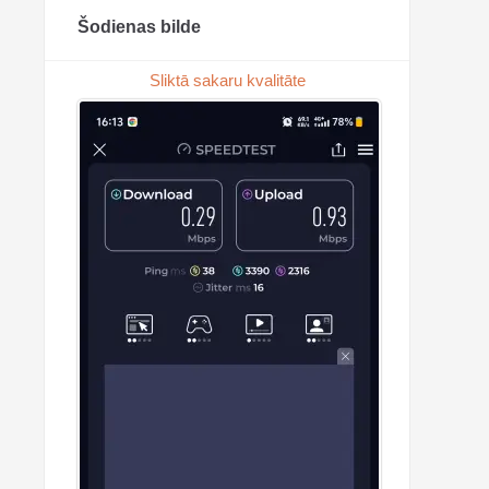
Šodienas bilde
Sliktā sakaru kvalitāte