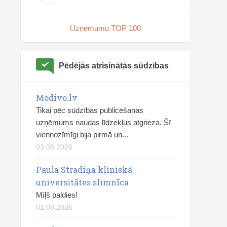
Uzņēmumu TOP 100
Pēdējās atrisinātās sūdzības
Modivo.lv
Tikai pēc sūdzības publicēšanas
uzņēmums naudas līdzekļus atgrieza. Šī
viennozīmīgi bija pirmā un...
03.08.2026
Paula Stradiņa klīniskā
universitātes slimnīca
Mīļš paldies!
01.08.2026