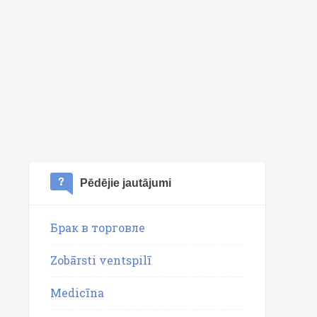
Pēdējie jautājumi
Брак в торговле
Zobārsti ventspilī
Medicīna