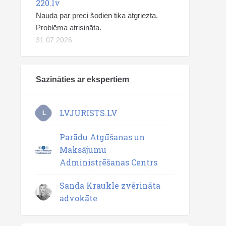
220.lv
Nauda par preci šodien tika atgriezta.
Problēma atrisināta.
31.07.2026
Sazināties ar ekspertiem
LVJURISTS.LV
L
Parādu Atgūšanas un
Maksājumu
Administrēšanas Centrs
Sanda Kraukle zvērināta
advokāte