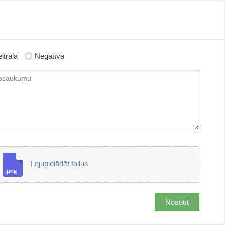
itrāla
Negatīva
Lejupielādēt failus
Nosūtīt