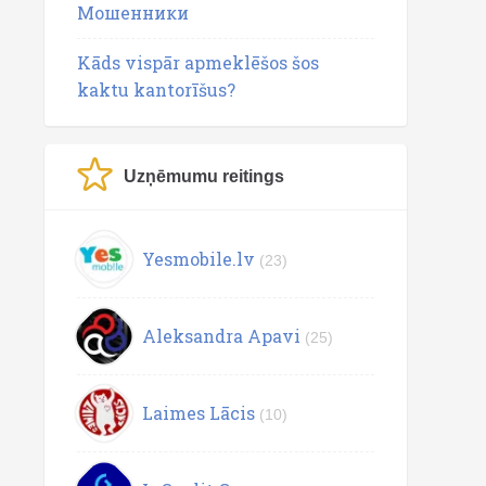
Мошенники
Kāds vispār apmeklēšos šos
kaktu kantorīšus?
Uzņēmumu reitings
Yesmobile.lv
(23)
Aleksandra Apavi
(25)
Laimes Lācis
(10)