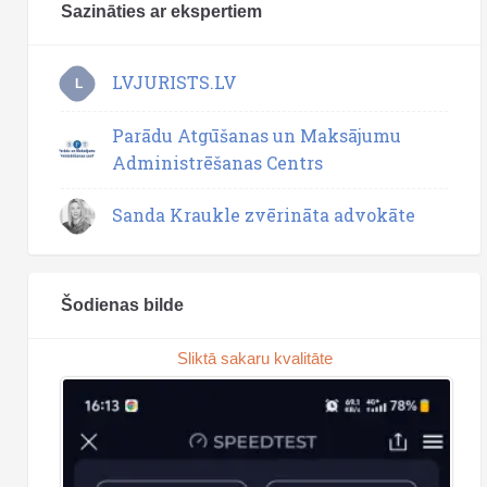
Sazināties ar ekspertiem
LVJURISTS.LV
L
Parādu Atgūšanas un Maksājumu
Administrēšanas Centrs
Sanda Kraukle zvērināta advokāte
Šodienas bilde
Sliktā sakaru kvalitāte