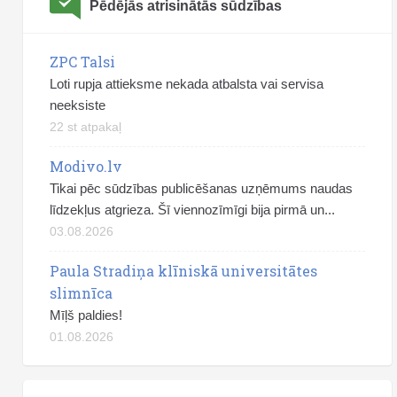
Pēdējās atrisinātās sūdzības
ZPC Talsi
Loti rupja attieksme nekada atbalsta vai servisa
neeksiste
22 st atpakaļ
Modivo.lv
Tikai pēc sūdzības publicēšanas uzņēmums naudas
līdzekļus atgrieza. Šī viennozīmīgi bija pirmā un...
03.08.2026
Paula Stradiņa klīniskā universitātes
slimnīca
Mīļš paldies!
01.08.2026