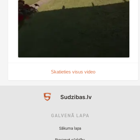
Skatieties visus video
Sudzibas.lv
GALVENĀ LAPA
Sākuma lapa
Pievienot sūdzību