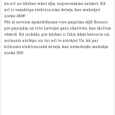
ka arī no kārbas tekot eļļa, nepieciešams salabot. Kā
arī ir vajadzīga elektroniska detaļa, kas maksājot
nieka 260€!
Pēc šì servisa apmeklējuma viss pagalms eļļā! Braucu
pie paziņām uz citu Latvijas galu skatīties, kas lācītim
vēderā. Kā izrādās, pie kārbas ir līdis kāds bezrocis un
nolauzis atslēgu un tur arī to atstājis! Un kā par
brīnumu elektroniskā detaļa, kas nedarbojās maksāja
nieka 35€!