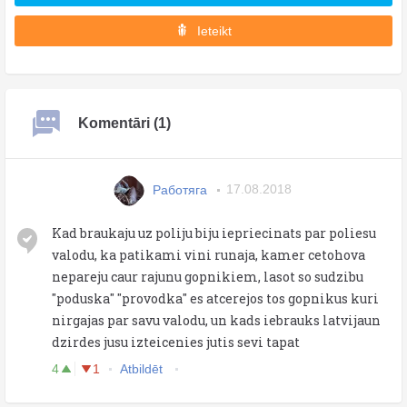
Ieteikt
Komentāri (1)
Работяга
17.08.2018
Kad braukaju uz poliju biju iepriecinats par poliesu
valodu, ka patikami vini runaja, kamer cetohova
nepareju caur rajunu gopnikiem, lasot so sudzibu
"poduska" "provodka" es atcerejos tos gopnikus kuri
nirgajas par savu valodu, un kads iebrauks latvijaun
dzirdes jusu izteicenies jutis sevi tapat
4
1
Atbildēt