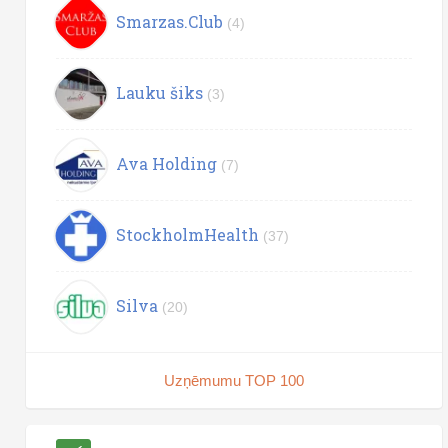
Smarzas.Club
(4)
Lauku šiks
(3)
Ava Holding
(7)
StockholmHealth
(37)
Silva
(20)
Uzņēmumu TOP 100