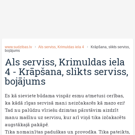
www.sudzibas.lv
Als serviss, Krimuldas iela 4
Krāpšana, slikts serviss,
bojājums
Als serviss, Krimuldas iela
4
-
Krāpšana, slikts serviss,
bojājums
Es kā sieviete būdama vispār esmu atmetusi cerības,
ka kādā rīgas servisā mani neizčakarēs kā mazo ezi!
Tad nu palūdzu vīriešu dzimtas pārstāvim aizdzīt
manu mašīnu uz servisu, kur arī viņš tika izčakarēts
augstākajā pakāpē.
Tika nomainītas paduškas un provodka. Tika pateikts,