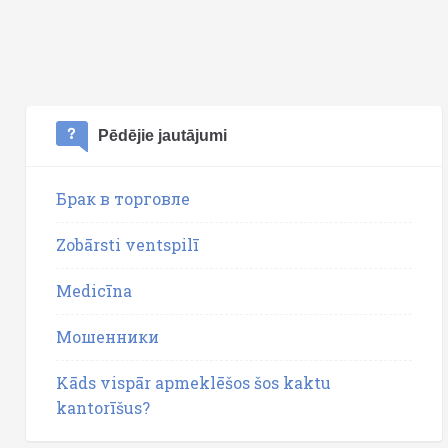
Pēdējie jautājumi
Брак в торговле
Zobārsti ventspilī
Medicīna
Мошенники
Kāds vispār apmeklēšos šos kaktu
kantorīšus?