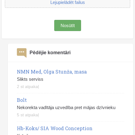
Lejupielādēt failus
Nosūtīt
Pēdējie komentāri
NMN Med, Olga Stunža, masa
Slikts serviss
2 st atpakaļ
Bolt
Nekorekta vadītāja uzvedība pret mājas dzīvnieku
5 st atpakaļ
Hb-Koks/ SIA Wood Conception