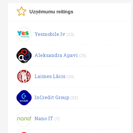
Uzņēmumu reitings
Yesmobile.lv
(23)
Aleksandra Apavi
(25)
Laimes Lācis
(10)
InCredit Group
(32)
Nano IT
(7)