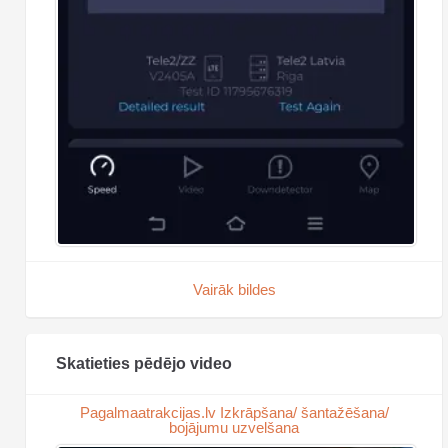
Vairāk bildes
Skatieties pēdējo video
Pagalmaatrakcijas.lv Izkrāpšana/ šantažēšana/
bojājumu uzvelšana