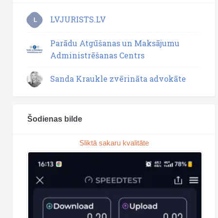
LVJURISTS.LV
L
Parādu Atgūšanas un Maksājumu
Administrēšanas Centrs
Sanda Kraukle zvērināta advokāte
Šodienas bilde
Sliktā sakaru kvalitāte