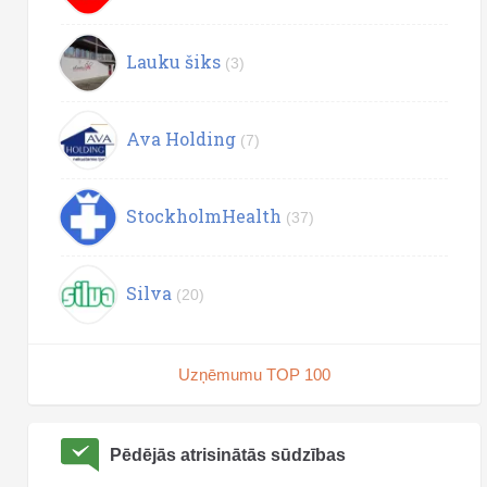
Lauku šiks
(3)
Ava Holding
(7)
StockholmHealth
(37)
Silva
(20)
Uzņēmumu TOP 100
Pēdējās atrisinātās sūdzības