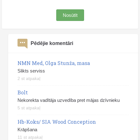
Nosūtīt
Pēdējie komentāri
NMN Med, Olga Stunža, masa
Slikts serviss
2 st atpakaļ
Bolt
Nekorekta vadītāja uzvedība pret mājas dzīvnieku
5 st atpakaļ
Hb-Koks/ SIA Wood Conception
Krāpšana
11 st atpakaļ