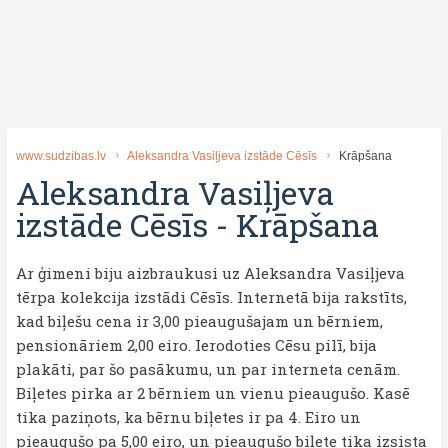
www.sudzibas.lv
Aleksandra Vasiļjeva izstāde Cēsīs
Krāpšana
Aleksandra Vasiļjeva
izstāde Cēsīs
-
Krāpšana
Ar ģimeni biju aizbraukusi uz Aleksandra Vasiļjeva
tērpa kolekcija izstādi Cēsīs. Internetā bija rakstīts,
kad biļešu cena ir 3,00 pieaugušajam un bērniem,
pensionāriem 2,00 eiro. Ierodoties Cēsu pilī, bija
plakāti, par šo pasākumu, un par interneta cenām.
Biļetes pirka ar 2 bērniem un vienu pieaugušo. Kasē
tika paziņots, ka bērnu biļetes ir pa 4. Eiro un
pieaugušo pa 5,00 eiro, un pieaugušo biļete tika izsista