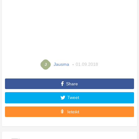
Jausma
01.09.2018
J
Share
Tweet
Ieteikt