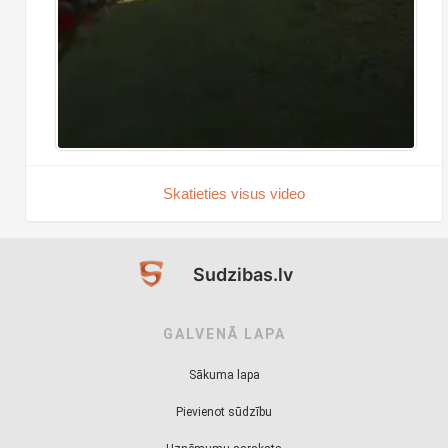
Skatieties visus video
Sudzibas.lv
GALVENĀ LAPA
Sākuma lapa
Pievienot sūdzību