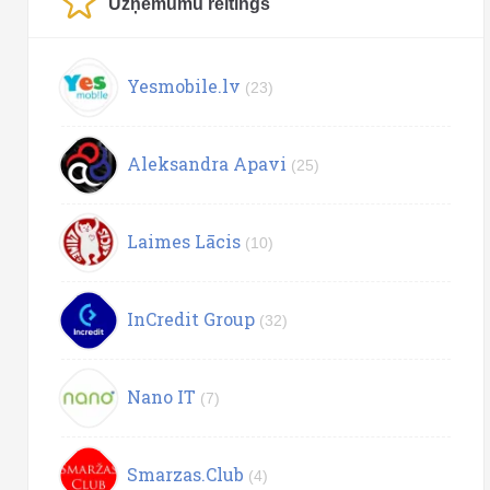
Uzņēmumu reitings
Yesmobile.lv
(23)
Aleksandra Apavi
(25)
Laimes Lācis
(10)
InCredit Group
(32)
Nano IT
(7)
Smarzas.Club
(4)