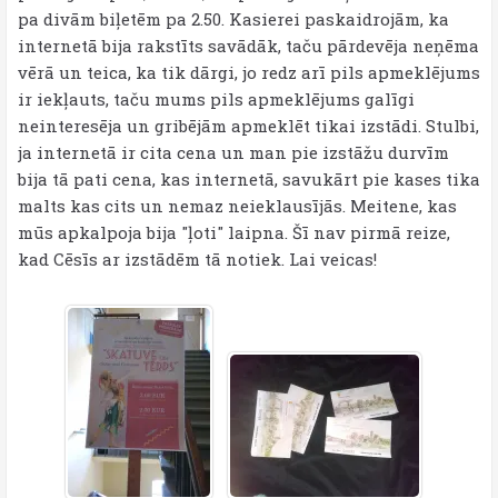
pa divām biļetēm pa 2.50. Kasierei paskaidrojām, ka
internetā bija rakstīts savādāk, taču pārdevēja neņēma
vērā un teica, ka tik dārgi, jo redz arī pils apmeklējums
ir iekļauts, taču mums pils apmeklējums galīgi
neinteresēja un gribējām apmeklēt tikai izstādi. Stulbi,
ja internetā ir cita cena un man pie izstāžu durvīm
bija tā pati cena, kas internetā, savukārt pie kases tika
malts kas cits un nemaz neieklausījās. Meitene, kas
mūs apkalpoja bija "ļoti" laipna. Šī nav pirmā reize,
kad Cēsīs ar izstādēm tā notiek. Lai veicas!