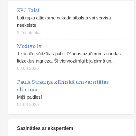
ZPC Talsi
Loti rupja attieksme nekada atbalsta vai servisa
neeksiste
22 st atpakaļ
Modivo.lv
Tikai pēc sūdzības publicēšanas uzņēmums naudas
līdzekļus atgrieza. Šī viennozīmīgi bija pirmā un...
03.08.2026
Paula Stradiņa klīniskā universitātes
slimnīca
Mīļš paldies!
01.08.2026
Sazināties ar ekspertiem