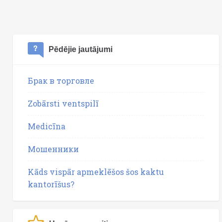
Pēdējie jautājumi
Брак в торговле
Zobārsti ventspilī
Medicīna
Мошенники
Kāds vispār apmeklēšos šos kaktu
kantorīšus?