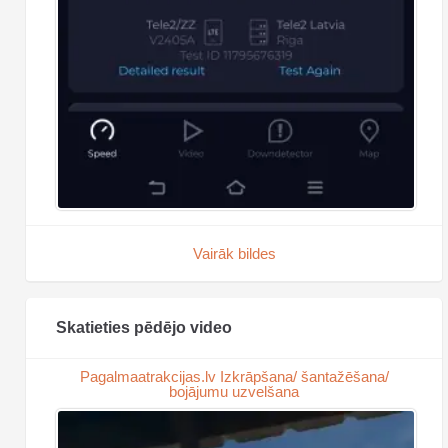
Vairāk bildes
Skatieties pēdējo video
Pagalmaatrakcijas.lv Izkrāpšana/ šantažēšana/
bojājumu uzvelšana