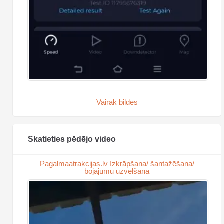
Vairāk bildes
Skatieties pēdējo video
Pagalmaatrakcijas.lv Izkrāpšana/ šantažēšana/
bojājumu uzvelšana