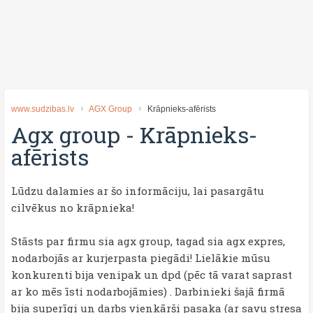
www.sudzibas.lv
AGX Group
Krāpnieks-afērists
Agx group
-
Krāpnieks-
afērists
Lūdzu dalamies ar šo informāciju, lai pasargātu
cilvēkus no krāpnieka!
Stāsts par firmu sia agx group, tagad sia agx expres,
nodarbojās ar kurjerpasta piegādi! Lielākie mūsu
konkurenti bija venipak un dpd (pēc tā varat saprast
ar ko mēs īsti nodarbojāmies) . Darbinieki šajā firmā
bija superīgi un darbs vienkārši pasaka (ar savu stresa