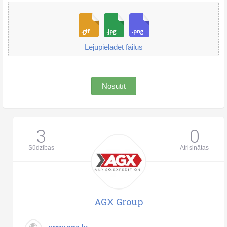
Lejupielādēt failus
Nosūtīt
3
0
Sūdzības
Atrisinātas
AGX Group
www.agx.lv