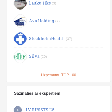
Lauku šiks
(3)
Ava Holding
(7)
StockholmHealth
(37)
Silva
(20)
Uzņēmumu TOP 100
Sazināties ar ekspertiem
LVJURISTS.LV
L