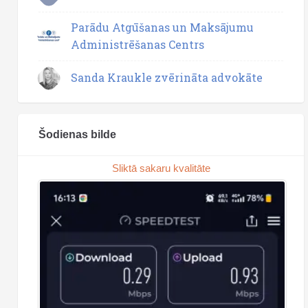
Parādu Atgūšanas un Maksājumu
Administrēšanas Centrs
Sanda Kraukle zvērināta advokāte
Šodienas bilde
Sliktā sakaru kvalitāte