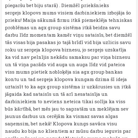
piegaršu bet biju starā) . Diemžēl priekšnieks
sergejs klopovs mums visiem darbiniekiem izbojāja šo
prieku! Maija sākumā firmu itkā piemeklēja tehniskas
problēmas un agx group sistēma itkā beidza savu
darbu līdz momentam kamēr viņu sataisīs, bet diemžēl
tās visas bija pasakas jo tajā brīdī vid bija uzlicis savu
roku uz sergeja klopova biznesu, jo sergejs uzskatīja
ka vid nav pelnījis nekādu samaksu par viņa biznesu
un tā viņa parāds vid auga un auga līdz vid pateica
viss mums pietiek nobloķēja sia agx group bankas
kontu un tad sergeja klopova kungam dzima šī ideja
uztaisīt to ka agx group sistēma ir uzkārusies un itkā
jāgaida kad sataisīs un tā arī nesataisīja un
darbiniekiem to neviens neteica tikai solīja ka viss
būs kārtībā, bet mēs jau to sapratām un meklējam sev
jaunus darbus un cerējām ka vismaz savas algas
saņemsim, bet nekā! Klopova kungs savāca visu
naudu ko bija no klientiem ar mūsu darbu ieguvis par