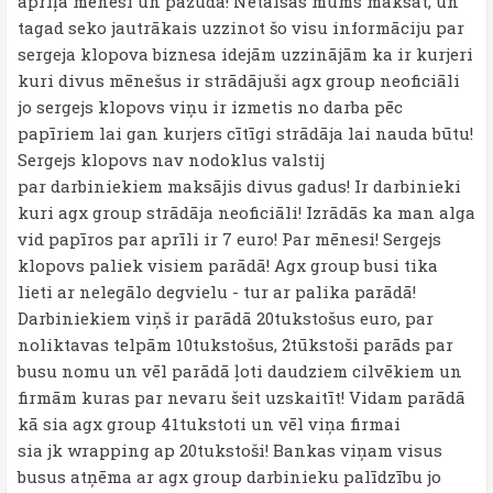
aprīļa mēnesi un pazuda! Netaisās mums maksāt, un
tagad seko jautrākais uzzinot šo visu informāciju par
sergeja klopova biznesa idejām uzzinājām ka ir kurjeri
kuri divus mēnešus ir strādājuši agx group neoficiāli
jo sergejs klopovs viņu ir izmetis no darba pēc
papīriem lai gan kurjers cītīgi strādāja lai nauda būtu!
Sergejs klopovs nav nodoklus valstij
par darbiniekiem maksājis divus gadus! Ir darbinieki
kuri agx group strādāja neoficiāli! Izrādās ka man alga
vid papīros par aprīli ir 7 euro! Par mēnesi! Sergejs
klopovs paliek visiem parādā! Agx group busi tika
lieti ar nelegālo degvielu - tur ar palika parādā!
Darbiniekiem viņš ir parādā 20tukstošus euro, par
noliktavas telpām 10tukstošus, 2tūkstoši parāds par
busu nomu un vēl parādā ļoti daudziem cilvēkiem un
firmām kuras par nevaru šeit uzskaitīt! Vidam parādā
kā sia agx group 41tukstoti un vēl viņa firmai
sia jk wrapping ap 20tukstoši! Bankas viņam visus
busus atņēma ar agx group darbinieku palīdzību jo