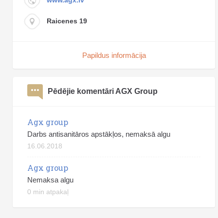
Raicenes 19
Papildus informācija
Pēdējie komentāri AGX Group
Agx group
Darbs antisanitāros apstākļos, nemaksā algu
16.06.2018
Agx group
Nemaksa algu
0 min atpakaļ