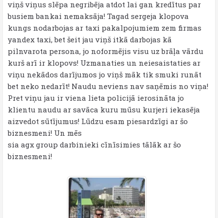
viņš viņus slēpa negribēja atdot lai gan kredītus par
busiem bankai nemaksāja! Tagad sergeja klopova
kungs nodarbojas ar taxi pakalpojumiem zem firmas
yandex taxi, bet šeit jau viņš itkā darbojas kā
pilnvarota persona, jo noformējis visu uz brāļa vārdu
kurš arī ir klopovs! Uzmanaties un neiesaistaties ar
viņu nekādos darījumos jo viņš māk tik smuki runāt
bet neko nedarīt! Naudu neviens nav saņēmis no viņa!
Pret viņu jau ir viena lieta policijā ierosināta jo
klientu naudu ar savāca kuru mūsu kurjeri iekasēja
aizvedot sūtījumus! Lūdzu esam piesardzīgi ar šo
biznesmeni! Un mēs
sia agx group darbinieki cīnīsimies tālāk ar šo
biznesmeni!