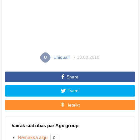
Uniqualli
13.08.2018
U
Share
Tweet
Ieteikt
Vairāk sūdzības par Agx group
Nemaksa algu
0