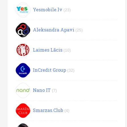
Yesmobile.lv
(23)
Aleksandra Apavi
(25)
Laimes Lācis
(10)
InCredit Group
(32)
Nano IT
(7)
Smarzas.Club
(4)