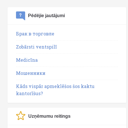
Pēdējie jautājumi
Брак в торговле
Zobārsti ventspilī
Medicīna
Мошенники
Kāds vispār apmeklēšos šos kaktu
kantorīšus?
Uzņēmumu reitings