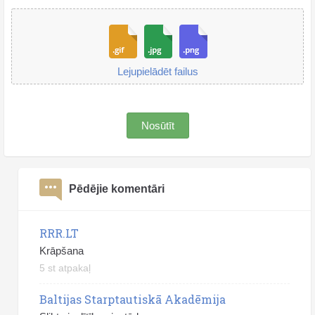
Lejupielādēt failus
Nosūtīt
Pēdējie komentāri
RRR.LT
Krāpšana
5 st atpakaļ
Baltijas Starptautiskā Akadēmija