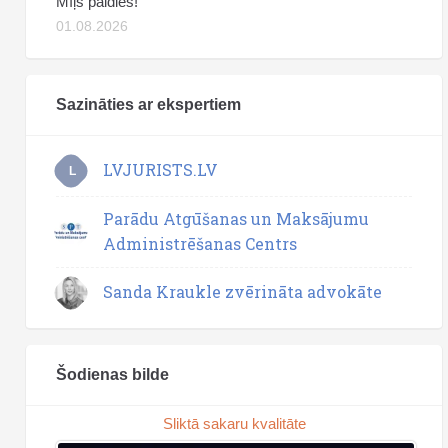
Mīļš paldies!
01.08.2026
Sazināties ar ekspertiem
LVJURISTS.LV
L
Parādu Atgūšanas un Maksājumu
Administrēšanas Centrs
Sanda Kraukle zvērināta advokāte
Šodienas bilde
Sliktā sakaru kvalitāte